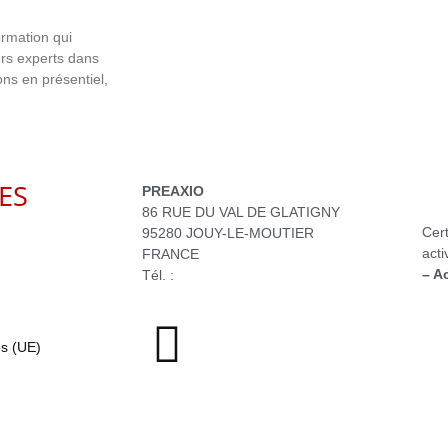
rmation qui
urs experts dans
ns en présentiel,
LES
PREAXIO
86 RUE DU VAL DE GLATIGNY
Cert
95280 JOUY-LE-MOUTIER
acti
FRANCE
– A
Tél. :
+33 6 11 74 35 23‬
es (UE)