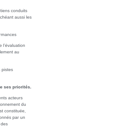
iens conduits
échéant aussi les
formances
e l’évaluation
alement au
 pistes
e ses priorités.
ents acteurs
ctionnement du
st constituée,
donnés par un
 des