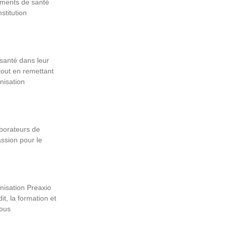
ements de santé
stitution
santé dans leur
tout en remettant
nisation
aborateurs de
ssion pour le
anisation Preaxio
t, la formation et
ous