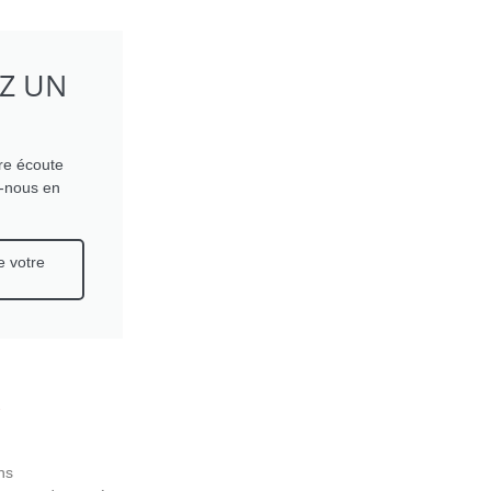
Z UN
re écoute
s-nous en
e votre
R
ns