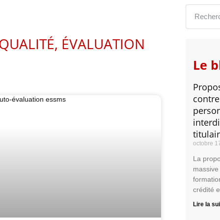
QUALITÉ, ÉVALUATION
Le b
Propos
contre
person
interd
titulai
octobre 1
La propos
massive
formatio
crédité 
Lire la su